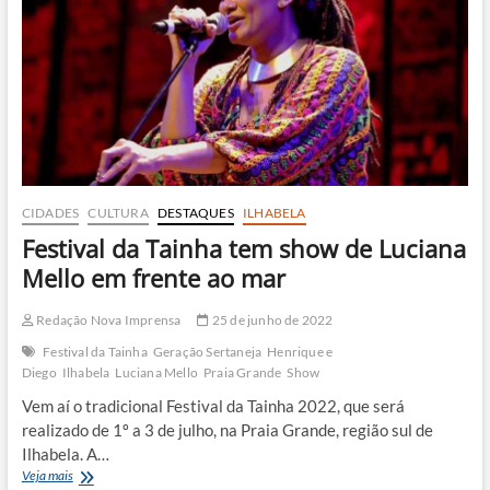
da
Consciência
Negra
em
São
Sebastião
CIDADES
CULTURA
DESTAQUES
ILHABELA
Festival da Tainha tem show de Luciana
Mello em frente ao mar
Redação Nova Imprensa
25 de junho de 2022
Festival da Tainha
Geração Sertaneja
Henrique e
Diego
Ilhabela
Luciana Mello
Praia Grande
Show
Vem aí o tradicional Festival da Tainha 2022, que será
realizado de 1º a 3 de julho, na Praia Grande, região sul de
Ilhabela. A…
Festival
Veja mais