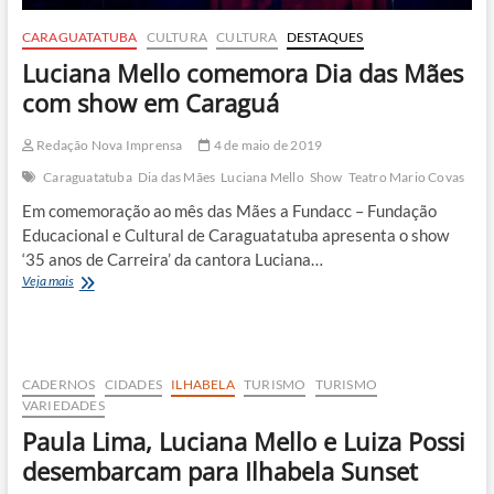
CARAGUATATUBA
CULTURA
CULTURA
DESTAQUES
Luciana Mello comemora Dia das Mães
com show em Caraguá
Redação Nova Imprensa
4 de maio de 2019
Caraguatatuba
Dia das Mães
Luciana Mello
Show
Teatro Mario Covas
Em comemoração ao mês das Mães a Fundacc – Fundação
Educacional e Cultural de Caraguatatuba apresenta o show
‘35 anos de Carreira’ da cantora Luciana…
Luciana
Veja mais
Mello
comemora
Dia
das
Mães
CADERNOS
CIDADES
ILHABELA
TURISMO
TURISMO
com
VARIEDADES
show
Paula Lima, Luciana Mello e Luiza Possi
em
Caraguá
desembarcam para Ilhabela Sunset