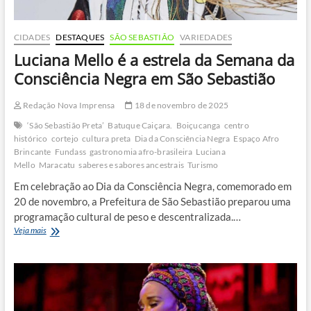
CIDADES
DESTAQUES
SÃO SEBASTIÃO
VARIEDADES
Luciana Mello é a estrela da Semana da
Consciência Negra em São Sebastião
Redação Nova Imprensa
18 de novembro de 2025
‘São Sebastião Preta’
Batuque Caiçara.
Boiçucanga
centro
histórico
cortejo
cultura preta
Dia da Consciência Negra
Espaço Afro
Brincante
Fundass
gastronomia afro-brasileira
Luciana
Mello
Maracatu
saberes e sabores ancestrais
Turismo
Em celebração ao Dia da Consciência Negra, comemorado em
20 de novembro, a Prefeitura de São Sebastião preparou uma
programação cultural de peso e descentralizada.…
Luciana
Veja mais
Mello
é
a
estrela
da
Semana