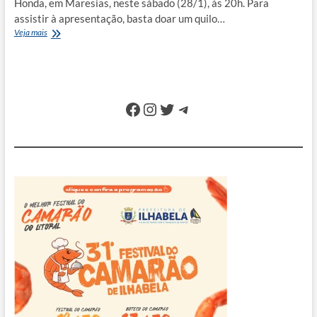
Honda, em Maresias, neste sábado (28/1), às 20h. Para
assistir à apresentação, basta doar um quilo…
Luciana
Veja mais
Mello
desembarca
em
Maresias
para
Facebook
Instagram
Twitter
Telegram
show
beneficente