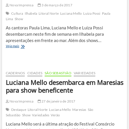
Nova Imprensa
3 de março de 2017
Cultura
Ilhabela
Litoral Norte
Luciana Mello
Luiza Possi
Paula
Lima
Show
As cantoras Paula Lima, Luciana Mello e Luiza Possi
desembarcam neste fim de semana em Ilhabela para
apresentações em frente ao mar. Além dos shows…
Paula
Veja mais
Lima,
Luciana
Mello
e
Luiza
CADERNOS
CIDADES
SÃO SEBASTIÃO
VARIEDADES
Possi
Luciana Mello desembarca em Maresias
desembarcam
para
para show beneficente
Ilhabela
Sunset
Nova Imprensa
27 de janeiro de 2017
Destaque
Litoral Norte
Luciana Mello
Maresias
São
Sebastião
Show
Variedades
Verão
Luciana Mello será a última atração do Festival Consórcio