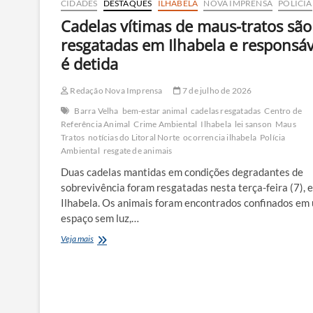
CIDADES
DESTAQUES
ILHABELA
NOVA IMPRENSA
POLÍCIA
Cadelas vítimas de maus-tratos são
resgatadas em Ilhabela e responsáv
é detida
Redação Nova Imprensa
7 de julho de 2026
Barra Velha
bem-estar animal
cadelas resgatadas
Centro de
Referência Animal
Crime Ambiental
Ilhabela
lei sanson
Maus
Tratos
notícias do Litoral Norte
ocorrencia ilhabela
Polícia
Ambiental
resgate de animais
Duas cadelas mantidas em condições degradantes de
sobrevivência foram resgatadas nesta terça-feira (7), 
Ilhabela. Os animais foram encontrados confinados em
espaço sem luz,…
Cadelas
Veja mais
vítimas
de
maus-
tratos
são