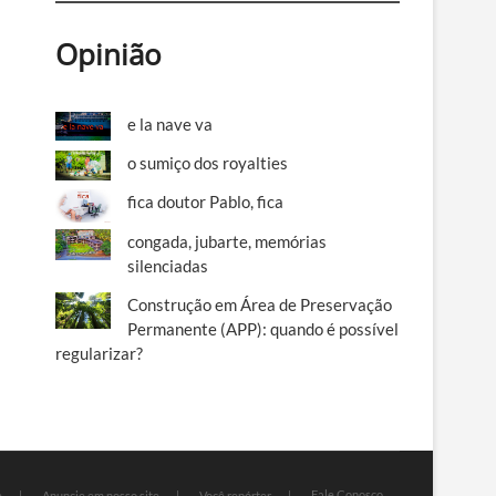
Opinião
e la nave va
o sumiço dos royalties
fica doutor Pablo, fica
congada, jubarte, memórias
silenciadas
Construção em Área de Preservação
Permanente (APP): quando é possível
regularizar?
Fale Conosco
e
Anuncie em nosso site
Você repórter