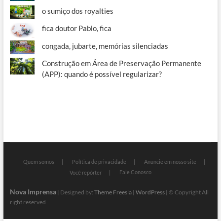
o sumiço dos royalties
fica doutor Pablo, fica
congada, jubarte, memórias silenciadas
Construção em Área de Preservação Permanente
(APP): quando é possível regularizar?
Quem somos
Política de privacidade
Anuncie em nosso site
Fale Conosco
Você repórter
Nova Imprensa
| Designed by:
Theme Freesia
|
WordPress
| © Copyright All
right reserved