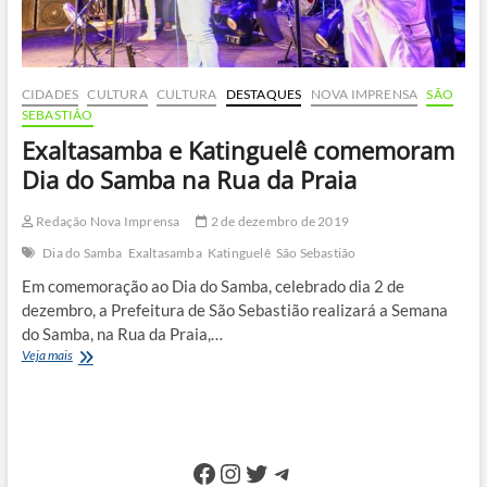
CIDADES
CULTURA
CULTURA
DESTAQUES
NOVA IMPRENSA
SÃO
SEBASTIÃO
Exaltasamba e Katinguelê comemoram
Dia do Samba na Rua da Praia
Redação Nova Imprensa
2 de dezembro de 2019
Dia do Samba
Exaltasamba
Katinguelê
São Sebastião
Em comemoração ao Dia do Samba, celebrado dia 2 de
dezembro, a Prefeitura de São Sebastião realizará a Semana
do Samba, na Rua da Praia,…
Exaltasamba
Veja mais
e
Katinguelê
comemoram
Dia
do
Facebook
Instagram
Twitter
Telegram
Samba