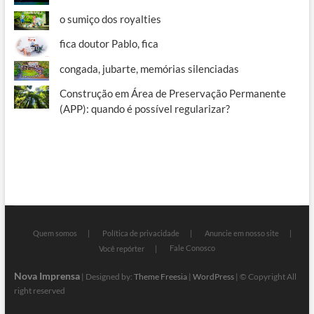
o sumiço dos royalties
fica doutor Pablo, fica
congada, jubarte, memórias silenciadas
Construção em Área de Preservação Permanente
(APP): quando é possível regularizar?
Quem somos
Política de privacidade
Anuncie em nosso site
Fale Conosco
Você repórter
Nova Imprensa
| Designed by:
Theme Freesia
|
WordPress
| © Copyright All
right reserved