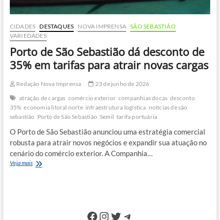
CIDADES
DESTAQUES
NOVA IMPRENSA
SÃO SEBASTIÃO
VARIEDADES
Porto de São Sebastião dá desconto de
35% em tarifas para atrair novas cargas
Redação Nova Imprensa
23 de junho de 2026
atração de cargas
comércio exterior
companhias docas
desconto
35%
economia litoral norte
infraestrutura logística
notícias de são
sebastião
Porto de São Sebastião
Semil
tarifa portuária
O Porto de São Sebastião anunciou uma estratégia comercial
robusta para atrair novos negócios e expandir sua atuação no
cenário do comércio exterior. A Companhia…
Porto
Veja mais
de
São
Sebastião
dá
desconto
Facebook
Instagram
Twitter
Telegram
de