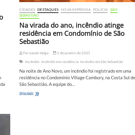
CIDADES
DESTAQUES
NOVA IMPRENSA
POLÍCIA
SÃO
o
SEBASTIÃO
Na virada do ano, incêndio atinge
residência em Condomínio de São
Sebastião
Fernanda Veiga
1 de janeiro de 2025
Incêndio
incêndio em residência
incêndio em São Sebastião
Na noite de Ano Novo, um incêndio foi registrado em uma
m
residência no Condomínio Village Cambury, na Costa Sul d
 da
São Sebastião. A equipe do…
Na
Veja mais
virada
do
ano,
incêndio
atinge
residência
em