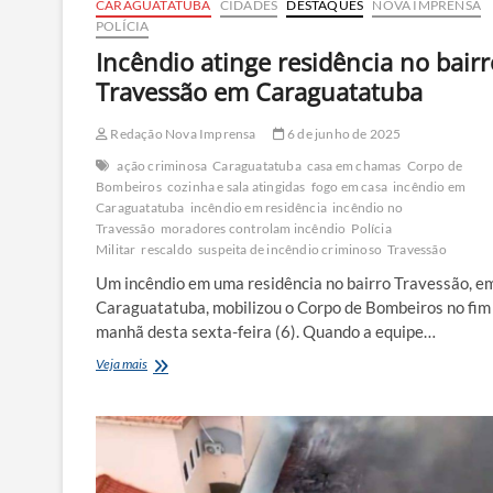
CARAGUATATUBA
CIDADES
DESTAQUES
NOVA IMPRENSA
POLÍCIA
Incêndio atinge residência no bairr
Travessão em Caraguatatuba
Redação Nova Imprensa
6 de junho de 2025
ação criminosa
Caraguatatuba
casa em chamas
Corpo de
Bombeiros
cozinha e sala atingidas
fogo em casa
incêndio em
Caraguatatuba
incêndio em residência
incêndio no
Travessão
moradores controlam incêndio
Polícia
Militar
rescaldo
suspeita de incêndio criminoso
Travessão
Um incêndio em uma residência no bairro Travessão, e
Caraguatatuba, mobilizou o Corpo de Bombeiros no fim
manhã desta sexta-feira (6). Quando a equipe…
Incêndio
Veja mais
atinge
residência
no
bairro
Travessão
em