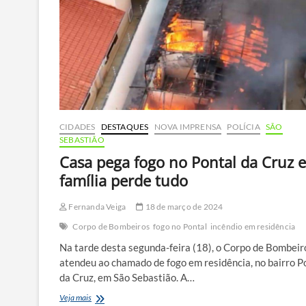
Caraguatatuba
CIDADES
DESTAQUES
NOVA IMPRENSA
POLÍCIA
SÃO
SEBASTIÃO
Casa pega fogo no Pontal da Cruz e
família perde tudo
Fernanda Veiga
18 de março de 2024
Corpo de Bombeiros
fogo no Pontal
incêndio em residência
Na tarde desta segunda-feira (18), o Corpo de Bombeir
atendeu ao chamado de fogo em residência, no bairro P
da Cruz, em São Sebastião. A…
Casa
Veja mais