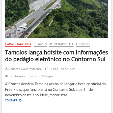
Julho
CARAGUATATUBA
CIDADES
NOVA IMPRENSA
TURISMO
Tamoios lança hotsite com informações
do pedágio eletrônico no Contorno Sul
Redação Nova Imprensa
17 de julho de 2024
contorno sul
free flow
Pedágio
A Concessionária Tamoios acaba de lançar o hotsite oficial do
Free Flow, que funcionará no Contorno Sul, a partir de
novembro deste ano. Nele, motoristas…
Tamoios
Veja mais
lança
hotsite