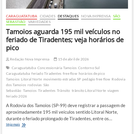
CARAGUATATUBA
CIDADES
DESTAQUES
NOVA IMPRENSA
SÃO
SEBASTIÃO
VARIEDADES
Tamoios aguarda 195 mil veículos no
feriado de Tiradentes; veja horários de
pico
Redação Nova Imprensa
15 de abril de 2026
Caraguatatuba
Concessionária Tamoios
Contorno Sul
Caraguatatuba
feriado Tiradentes
free flow
horários de pico
Tamoios
Litoral Norte
movimento estradas SP
pedágio free flow
Rodovia
dos Tamoios
rodovias
São
Sebastião
Tamoios
Tiradentes
Trânsito
trânsito Litoral Norte
viagem
feriado 2026
A Rodovia dos Tamoios (SP-99) deve registrar a passagem de
aproximadamente 195 mil veículos sentido Litoral Norte,
durante o feriado prolongado de Tiradentes, entre os…
Tamoios
Veja mais
aguarda