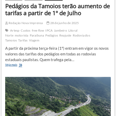
Pedágios da Tamoios terão aumento de
tarifas a partir de 1º de Julho
Redação Nova Imprensa
28 de junho de 2025
Artesp
Custos
free flow
IPCA
Jambeiro
Litoral
Norte
motorista
Paraibuna
Pedágios
Reajuste
Rodovia dos
Tamoios
Tarifas
Viagem
A partir da próxima terça-feira (1º) entram em vigor os novos
valores das tarifas dos pedágios em todas as rodovias
estaduais paulistas. Quem trafega pela…
Pedágios
Veja mais
da
Tamoios
terão
aumento
de
tarifas
a
partir
de
1º
de