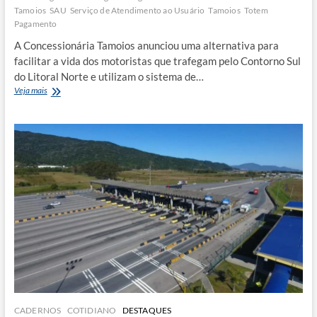
Tamoios
SAU
Serviço de Atendimento ao Usuário
Tamoios
Totem
Pagamento
A Concessionária Tamoios anunciou uma alternativa para
facilitar a vida dos motoristas que trafegam pelo Contorno Sul
do Litoral Norte e utilizam o sistema de…
Tamoios
Veja mais
inclui
pagamento
do
free
flow
nos
postos
de
atendimento
da
rodovia
CADERNOS
COTIDIANO
DESTAQUES