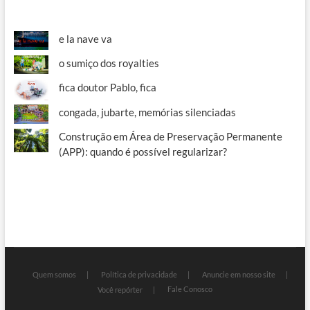
e la nave va
o sumiço dos royalties
fica doutor Pablo, fica
congada, jubarte, memórias silenciadas
Construção em Área de Preservação Permanente
(APP): quando é possível regularizar?
Quem somos
Política de privacidade
Anuncie em nosso site
Fale Conosco
Você repórter