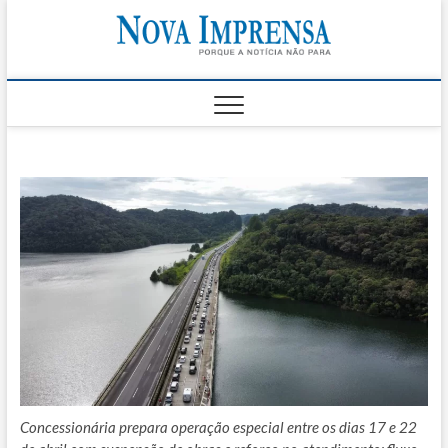
Skip
Nova
to
AS PRINCIPAIS
NOTICIAS DO
content
LITORAL NORTE
Impren
DE SÃO PAULO |
CARAGUATATUBA,
SÃO SEBASTIÃO,
ILHABELA E
UBATUBA
Concessionária prepara operação especial entre os dias 17 e 22