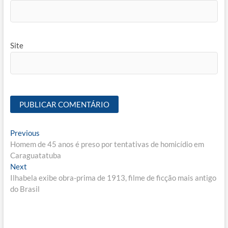
Site
Navegação
Previous
Previous
post:
Homem de 45 anos é preso por tentativas de homicídio em
de
Caraguatatuba
Post
Next
Next
post:
Ilhabela exibe obra-prima de 1913, filme de ficção mais antigo
do Brasil