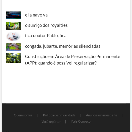
e la nave va
o sumiço dos royalties
fica doutor Pablo, fica
congada, jubarte, memórias silenciadas
Construção em Área de Preservação Permanente
(APP): quando é possível regularizar?
Quem somos
Política de privacidade
Anuncie em nosso site
Fale Conosco
Você repórter