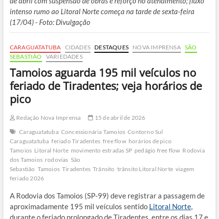
de abril com suspensão de obras e reforço no atendimento; fluxo
intenso rumo ao Litoral Norte começa na tarde de sexta-feira
(17/04) - Foto: Divulgação
CARAGUATATUBA
CIDADES
DESTAQUES
NOVA IMPRENSA
SÃO
SEBASTIÃO
VARIEDADES
Tamoios aguarda 195 mil veículos no
feriado de Tiradentes; veja horários de
pico
Redação Nova Imprensa
15 de abril de 2026
Caraguatatuba
Concessionária Tamoios
Contorno Sul
Caraguatatuba
feriado Tiradentes
free flow
horários de pico
Tamoios
Litoral Norte
movimento estradas SP
pedágio free flow
Rodovia
dos Tamoios
rodovias
São
Sebastião
Tamoios
Tiradentes
Trânsito
trânsito Litoral Norte
viagem
feriado 2026
A Rodovia dos Tamoios (SP-99) deve registrar a passagem de
aproximadamente 195 mil veículos sentido
Litoral Norte
,
durante o feriado prolongado de Tiradentes, entre os dias 17 e