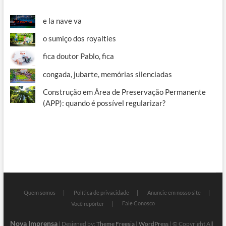
e la nave va
o sumiço dos royalties
fica doutor Pablo, fica
congada, jubarte, memórias silenciadas
Construção em Área de Preservação Permanente
(APP): quando é possível regularizar?
Quem somos
Política de privacidade
Anuncie em nosso site
Fale Conosco
Você repórter
Nova Imprensa
| Designed by:
Theme Freesia
|
WordPress
| © Copyright All