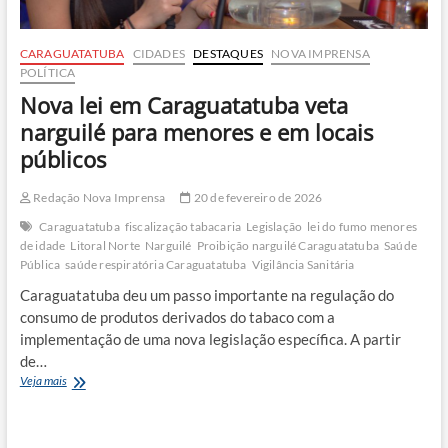
CARAGUATATUBA
CIDADES
DESTAQUES
NOVA IMPRENSA
POLÍTICA
Nova lei em Caraguatatuba veta
narguilé para menores e em locais
públicos
Redação Nova Imprensa
20 de fevereiro de 2026
Caraguatatuba
fiscalização tabacaria
Legislação
lei do fumo menores
de idade
Litoral Norte
Narguilé
Proibição narguilé Caraguatatuba
Saúde
Pública
saúde respiratória Caraguatatuba
Vigilância Sanitária
Caraguatatuba deu um passo importante na regulação do
consumo de produtos derivados do tabaco com a
implementação de uma nova legislação específica. A partir
de…
Nova
Veja mais
lei
em
Caraguatatuba