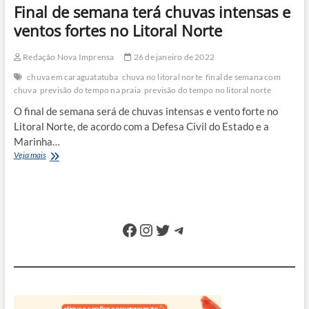
Final de semana terá chuvas intensas e
ventos fortes no Litoral Norte
Redação Nova Imprensa
26 de janeiro de 2022
chuva em caraguatatuba
chuva no litoral norte
final de semana com
chuva
previsão do tempo na praia
previsão do tempo no litoral norte
O final de semana será de chuvas intensas e vento forte no
Litoral Norte, de acordo com a Defesa Civil do Estado e a
Marinha…
Final
Veja mais
de
semana
terá
chuvas
intensas
Facebook
Instagram
Twitter
Telegram
e
ventos
fortes
no
Litoral
Norte