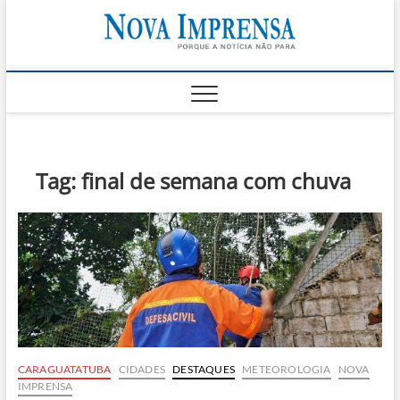
Skip
Nova
to
AS PRINCIPAIS
NOTICIAS DO
content
LITORAL NORTE
Impren
DE SÃO PAULO |
CARAGUATATUBA,
SÃO SEBASTIÃO,
ILHABELA E
UBATUBA
Tag:
final de semana com chuva
CARAGUATATUBA
CIDADES
DESTAQUES
METEOROLOGIA
NOVA
IMPRENSA