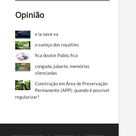
Opinião
e la nave va
o sumiço dos royalties
fica doutor Pablo, fica
congada, jubarte, memórias
silenciadas
Construção em Área de Preservação
Permanente (APP): quando é possível
regularizar?
Fale Conosco
e
Anuncie em nosso site
Você repórter