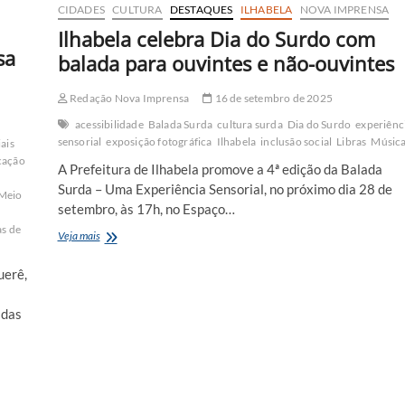
CIDADES
CULTURA
DESTAQUES
ILHABELA
NOVA IMPRENSA
Ilhabela celebra Dia do Surdo com
sa
balada para ouvintes e não-ouvintes
Redação Nova Imprensa
16 de setembro de 2025
acessibilidade
Balada Surda
cultura surda
Dia do Surdo
experiênc
sensorial
exposição fotográfica
Ilhabela
inclusão social
Libras
Músic
ais
cação
A Prefeitura de Ilhabela promove a 4ª edição da Balada
Surda – Uma Experiência Sensorial, no próximo dia 28 de
Meio
setembro, às 17h, no Espaço…
s de
Ilhabela
Veja mais
celebra
Dia
uerê,
do
Surdo
adas
com
balada
para
ouvintes
e
não-