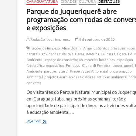
CARAGUATATUBA
CIDADES
CULTURA
DESTAQUES
Parque do Juqueriquerê abre
programação com rodas de conver
e exposições
Redação Nova Imprensa
8 de outubro de 2025
ações de limpeza
Alice Dolfini
Angélica Santos
arte com materi
naturais
atividades culturais
Caraguatatuba
Cultura Caiçara
Edu
Ambiental
espaço de conservação
espécies botânicas
exposição
fotográfica
exposições
Fundacc
Gigliardi Ferreira
juqueriquerê
Ambiente
parque natural
Preservação Ambiental
programação
ambiental
projeto Guardião das Costeiras
reflexão ambiental
roda
conversa
Os visitantes do Parque Natural Municipal do Juqueriq
em Caraguatatuba, nas próximas semanas, terão a
oportunidade de participar de diversas atividades volt
à educação ambiental,…
Parque
Veja mais
do
Juqueriquerê