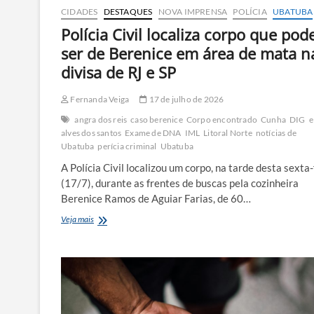
CIDADES
DESTAQUES
NOVA IMPRENSA
POLÍCIA
UBATUBA
Polícia Civil localiza corpo que pod
ser de Berenice em área de mata n
divisa de RJ e SP
Fernanda Veiga
17 de julho de 2026
angra dos reis
caso berenice
Corpo encontrado
Cunha
DIG
e
alves dos santos
Exame de DNA
IML
Litoral Norte
notícias de
Ubatuba
perícia criminal
Ubatuba
A Polícia Civil localizou um corpo, na tarde desta sexta-
(17/7), durante as frentes de buscas pela cozinheira
Berenice Ramos de Aguiar Farias, de 60…
Polícia
Veja mais
Civil
localiza
corpo
que
pode
ser
de