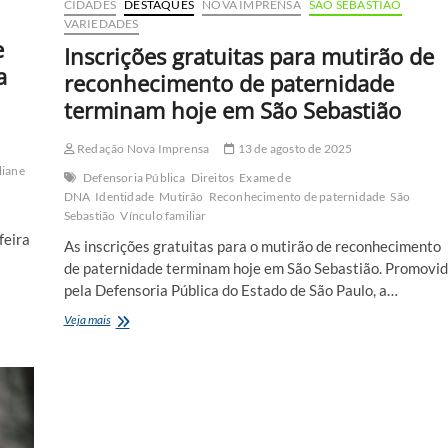
CIDADES
DESTAQUES
NOVA IMPRENSA
SÃO SEBASTIÃO
VARIEDADES
e
Inscrições gratuitas para mutirão de
a
reconhecimento de paternidade
terminam hoje em São Sebastião
Redação Nova Imprensa
13 de agosto de 2025
liane
Defensoria Pública
Direitos
Exame de
DNA
Identidade
Mutirão
Reconhecimento de paternidade
São
Sebastião
Vínculo familiar
feira
As inscrições gratuitas para o mutirão de reconhecimento
de paternidade terminam hoje em São Sebastião. Promovi
pela Defensoria Pública do Estado de São Paulo, a…
Inscrições
Veja mais
gratuitas
para
mutirão
de
reconhecimento
de
paternidade