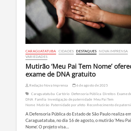
Berenice
em
área
de
mata
na
divisa
de
RJ
e
CARAGUATATUBA
CIDADES
DESTAQUES
NOVA IMPRENSA
SP
VARIEDADES
Mutirão ‘Meu Pai Tem Nome’ ofere
exame de DNA gratuito
Redação Nova Imprensa
6 de agosto de 2025
Caraguatatuba
Cartório
Defensoria Pública
Direitos
Exame d
DNA
Família
Investigação de paternidade
Meu Pai Tem
Nome
Mutirão
Paternidade por afeto
Reconhecimento de patern
A Defensoria Pública do Estado de São Paulo realiza e
Caraguatatuba, no dia 16 de agosto, o mutirão ‘Meu Pa
Nome’. O projeto visa…