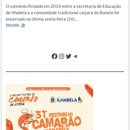
O convênio firmado em 2014 entre a secretaria de Educação
de Ilhabela e a comunidade tradicional caiçara do Bonete foi
encerrado na última sexta-feira (26).…
Prefeitura
Veja mais
encerra
parceria
de
5
anos
Facebook
Instagram
Twitter
Telegram
com
Ensino
Médio
na
comunidade
do
Bonete