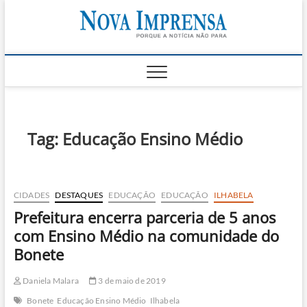
Skip
Nova
to
AS PRINCIPAIS
NOTICIAS DO
content
LITORAL NORTE
Impren
DE SÃO PAULO |
CARAGUATATUBA,
SÃO SEBASTIÃO,
ILHABELA E
UBATUBA
Tag:
Educação Ensino Médio
CIDADES
DESTAQUES
EDUCAÇÃO
EDUCAÇÃO
ILHABELA
Prefeitura encerra parceria de 5 anos
com Ensino Médio na comunidade do
Bonete
Daniela Malara
3 de maio de 2019
Bonete
Educação Ensino Médio
Ilhabela