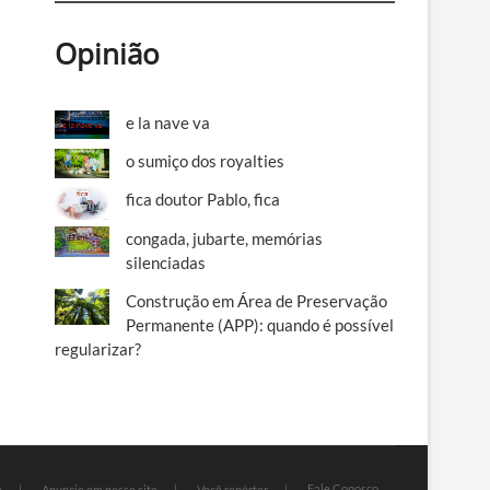
Opinião
e la nave va
o sumiço dos royalties
fica doutor Pablo, fica
congada, jubarte, memórias
silenciadas
Construção em Área de Preservação
Permanente (APP): quando é possível
regularizar?
Fale Conosco
e
Anuncie em nosso site
Você repórter