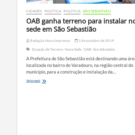
CIDADES
POLÍTICA
POLÍTICA
SÃO SEBASTIÃO
OAB ganha terreno para instalar n
sede em São Sebastião
Redação Nova Imprensa
1 de outubro de 2019
Doação de Terreno
Nova Sede
OAB
São Sebastião
A Prefeitura de São Sebastião está destinando uma áre
localizada no bairro do Varadouro, na região central do
município, para a construção e instalação da…
OAB
Veja mais
ganha
terreno
para
instalar
nova
sede
em
São
Sebastião