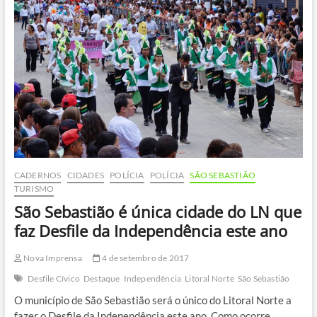
festas
com
shows
e
atrações
CADERNOS
CIDADES
POLÍCIA
POLÍCIA
SÃO SEBASTIÃO
TURISMO
São Sebastião é única cidade do LN que
faz Desfile da Independência este ano
Nova Imprensa
4 de setembro de 2017
Desfile Cívico
Destaque
Independência
Litoral Norte
São Sebastião
O município de São Sebastião será o único do Litoral Norte a
fazer o Desfile da Independência este ano. Como ocorre