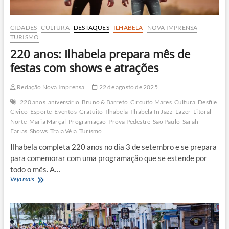
CIDADES
CULTURA
DESTAQUES
ILHABELA
NOVA IMPRENSA
TURISMO
220 anos: Ilhabela prepara mês de
festas com shows e atrações
Redação Nova Imprensa
22 de agosto de 2025
220 anos
aniversário
Bruno & Barreto
Circuito Mares
Cultura
Desfile
Cívico
Esporte
Eventos
Gratuito
Ilhabela
Ilhabela In Jazz
Lazer
Litoral
Norte
Maria Marçal
Programação
Prova Pedestre
São Paulo
Sarah
Farias
Shows
Traia Véia
Turismo
Ilhabela completa 220 anos no dia 3 de setembro e se prepara
para comemorar com uma programação que se estende por
todo o mês. A…
220
Veja mais
anos:
Ilhabela
prepara
mês
de