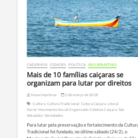
prêmio
nacional
do
FNDE
CADERNOS
CIDADES
POLÍTICA
SÃO SEBASTIÃO
Mais de 10 famílias caiçaras se
organizam para lutar por direitos
Nova Imprensa
2 de março de 2018
Cultura
Cultura Tradicional
Cutura Caiçara
Litoral
Norte
Movimento Social Organizado Coletivo Caiçara
São
Sebastião
Variedades
Para lutar pela preservação e fortalecimento da Cultur
Tradicional foi fundado, no último sábado (24/2), o