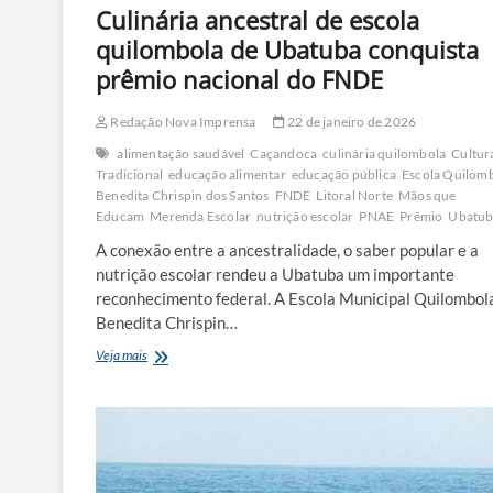
Culinária ancestral de escola
quilombola de Ubatuba conquista
prêmio nacional do FNDE
Redação Nova Imprensa
22 de janeiro de 2026
alimentação saudável
Caçandoca
culinária quilombola
Cultur
Tradicional
educação alimentar
educação pública
Escola Quilom
Benedita Chrispin dos Santos
FNDE
Litoral Norte
Mãos que
Educam
Merenda Escolar
nutrição escolar
PNAE
Prêmio
Ubatu
A conexão entre a ancestralidade, o saber popular e a
nutrição escolar rendeu a Ubatuba um importante
reconhecimento federal. A Escola Municipal Quilombol
Benedita Chrispin…
Culinária
Veja mais
ancestral
de
escola
quilombola
de
Ubatuba
conquista