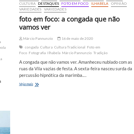
CULTURA
DESTAQUES
FOTO EM FOCO
ILHABELA
OPINIÃO
VARIEDADES
VARIEDADES
foto em foco: a congada que não
vamos ver
Márcio Pannunzio
16 de maio de 2020
a
congada
Cultura
Cultura Tradicional
Foto em
bola
Foco
Fotografia
Ilhabela
Márcio Pannunzio
Tradição
ba
A congada que não vamos ver. Amanheceu nublado com as
ruas da Vila vazias de festa. A sexta-feira nasceu surda da
percussão hipnótica da marimba.…
a
foto
Veja mais
em
foco:
a
congada
que
não
vamos
ver