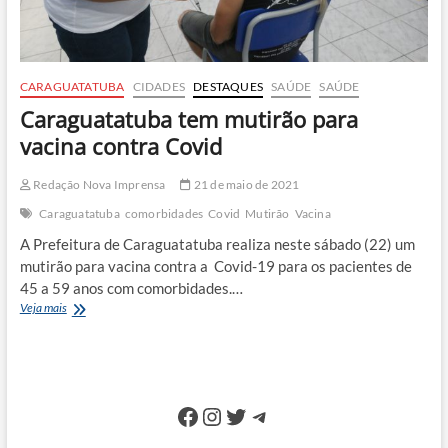
CARAGUATATUBA
CIDADES
DESTAQUES
SAÚDE
SAÚDE
Caraguatatuba tem mutirão para
vacina contra Covid
Redação Nova Imprensa
21 de maio de 2021
Caraguatatuba
comorbidades
Covid
Mutirão
Vacina
A Prefeitura de Caraguatatuba realiza neste sábado (22) um
mutirão para vacina contra a Covid-19 para os pacientes de
45 a 59 anos com comorbidades.…
Caraguatatuba
Veja mais
tem
mutirão
para
vacina
contra
Facebook
Instagram
Twitter
Telegram
Covid