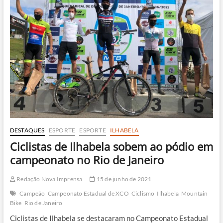
prova
de
ciclismo
em
agosto
DESTAQUES
ESPORTE
ESPORTE
ILHABELA
Ciclistas de Ilhabela sobem ao pódio em
campeonato no Rio de Janeiro
Redação Nova Imprensa
15 de junho de 2021
Campeão
Campeonato Estadual de XCO
Ciclismo
Ilhabela
Mountain
Bike
Rio de Janeiro
Ciclistas de Ilhabela se destacaram no Campeonato Estadual