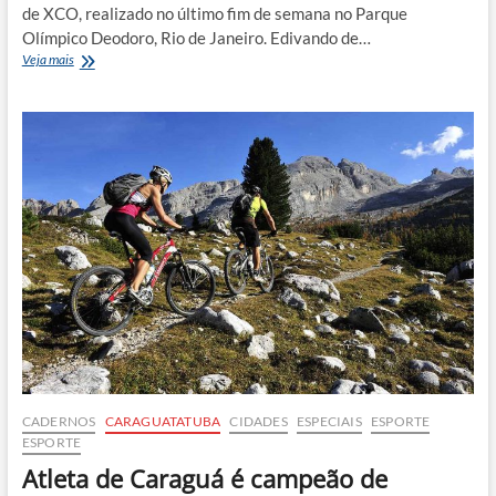
de XCO, realizado no último fim de semana no Parque
Olímpico Deodoro, Rio de Janeiro. Edivando de…
Ciclistas
Veja mais
de
Ilhabela
sobem
ao
pódio
em
campeonato
no
Rio
de
Janeiro
CADERNOS
CARAGUATATUBA
CIDADES
ESPECIAIS
ESPORTE
ESPORTE
Atleta de Caraguá é campeão de