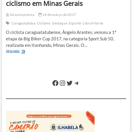
ciclismo em Minas Gerais
Nova Imprensa
14 de março de 2017
Caraguatatuba
Ciclismo
Destaque
Esporte
Litoral Norte
O ciclista caraguatatubense, Ângelo Arantes, venceu a 1ª
etapa da Big Biker Cup 2017, na categoria Sport Sub 50,
realizada em Itanhandu, Minas Gerais. O…
Atleta
Veja mais
de
Caraguá
é
campeão
de
Facebook
Instagram
Twitter
Telegram
ciclismo
em
Minas
Gerais