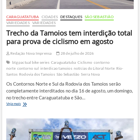
CARAGUATATUBA
CIDADES
DESTAQUES
SÃO SEBASTIÃO
VARIEDADES
VARIEDADES
Trecho da Tamoios tem interdição total
para prova de ciclismo em agosto
Redação Nova Imprensa
28 de julho de 2026
btg pactual bike series
Caraguatatuba
Ciclismo
contorno
norte
contorno sul
interdicao tamoios
notícias do Litoral Norte
Rio-
Santos
Rodovia dos Tamoios
São Sebastião
Serra Nova
Os Contornos Norte e Sul da Rodovia dos Tamoios serão
completamente interditados no dia 16 de agosto, um domingo,
no trecho entre Caraguatatuba e São…
Trecho
Veja mais
da
Tamoios
tem
interdição
total
para