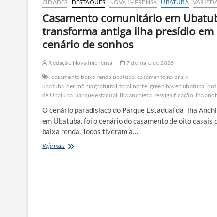
CIDADES
DESTAQUES
NOVA IMPRENSA
UBATUBA
VARIED
Casamento comunitário em Ubatu
transforma antiga ilha presídio em
cenário de sonhos
Redação Nova Imprensa
7 de maio de 2026
casamento baixa renda ubatuba
casamento na praia
ubatuba
cerimônia gratuita litoral norte
green haven ubatuba
not
de Ubatuba
parque estadual ilha anchieta
ressignificação ilha anc
O cenário paradisíaco do Parque Estadual da Ilha Anchi
em Ubatuba, foi o cenário do casamento de oito casais 
baixa renda. Todos tiveram a…
Casamento
Veja mais
comunitário
em
Ubatuba
transforma
antiga
ilha
presídio
em