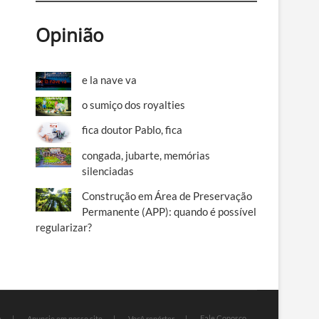
Opinião
e la nave va
o sumiço dos royalties
fica doutor Pablo, fica
congada, jubarte, memórias
silenciadas
Construção em Área de Preservação
Permanente (APP): quando é possível
regularizar?
Fale Conosco
e
Anuncie em nosso site
Você repórter