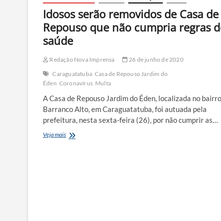
Idosos serão removidos de Casa de
Repouso que não cumpria regras d
saúde
Redação Nova Imprensa
26 de junho de 2020
Caraguatatuba
Casa de Repouso Jardim do
Éden
Coronavírus
Multa
A Casa de Repouso Jardim do Éden, localizada no bairr
Barranco Alto, em Caraguatatuba, foi autuada pela
prefeitura, nesta sexta-feira (26), por não cumprir as…
Idosos
Veja mais
serão
removidos
de
Casa
de
Repouso
que
não
cumpria