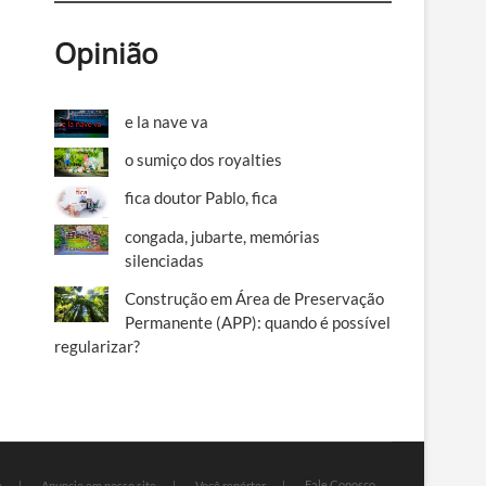
Opinião
e la nave va
o sumiço dos royalties
fica doutor Pablo, fica
congada, jubarte, memórias
silenciadas
Construção em Área de Preservação
Permanente (APP): quando é possível
regularizar?
Fale Conosco
e
Anuncie em nosso site
Você repórter