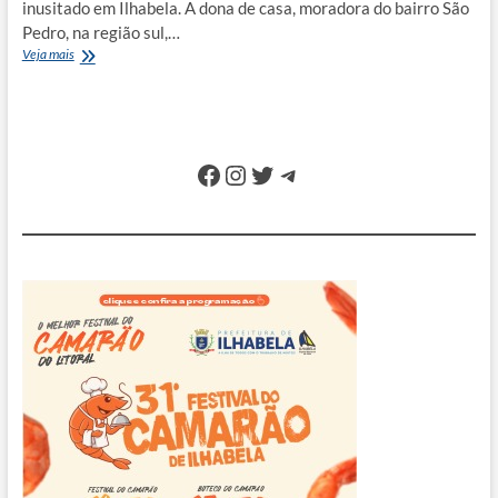
inusitado em Ilhabela. A dona de casa, moradora do bairro São
Pedro, na região sul,…
Jovem
Veja mais
dá
à
luz
a
filha
Facebook
Instagram
Twitter
Telegram
dentro
de
casa
em
Ilhabela