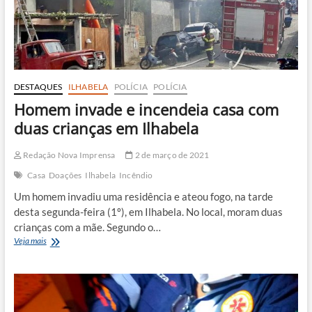
Ilhabela
DESTAQUES
ILHABELA
POLÍCIA
POLÍCIA
Homem invade e incendeia casa com
duas crianças em Ilhabela
Redação Nova Imprensa
2 de março de 2021
Casa
Doações
Ilhabela
Incêndio
Um homem invadiu uma residência e ateou fogo, na tarde
desta segunda-feira (1º), em Ilhabela. No local, moram duas
crianças com a mãe. Segundo o…
Homem
Veja mais
invade
e
incendeia
casa
com