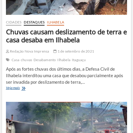
CIDADES
DESTAQUES
ILHABELA
Chuvas causam deslizamento de terra e
casa desaba em Ilhabela
Redação Nova Imprensa
1 de setembro de 2021
Casa
chuvas
Desabamento
Ilhabela
Itaguaçu
Após as fortes chuvas dos últimos dias, a Defesa Civil de
Ilhabela interditou uma casa que desabou parcialmente após
ser invadida por deslizamento de terra,…
Chuvas
Veja mais
causam
deslizamento
de
terra
e
casa
desaba
em