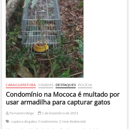
CARAGUATATUBA
CIDADES
DESTAQUES
POLÍCIA
Condomínio na Mococa é multado por
usar armadilha para capturar gatos
Fernanda Veiga
1 de dezembro de 2021
captura de gatos
Condomínio
Crime Ambiental