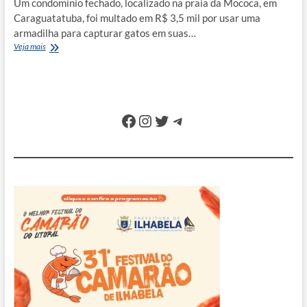
Um condomínio fechado, localizado na praia da Mococa, em
Caraguatatuba, foi multado em R$ 3,5 mil por usar uma
armadilha para capturar gatos em suas…
Condomínio
Veja mais
na
Mococa
é
multado
por
Facebook
Instagram
Twitter
Telegram
usar
armadilha
para
capturar
gatos