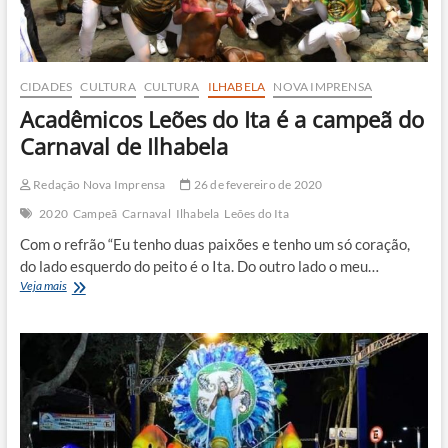
CIDADES
CULTURA
CULTURA
ILHABELA
NOVA IMPRENSA
Acadêmicos Leões do Ita é a campeã do
Carnaval de Ilhabela
Redação Nova Imprensa
26 de fevereiro de 2020
2020
Campeã
Carnaval
Ilhabela
Leões do Ita
Com o refrão “Eu tenho duas paixões e tenho um só coração,
do lado esquerdo do peito é o Ita. Do outro lado o meu…
Acadêmicos
Veja mais
Leões
do
Ita
é
a
campeã
do
Carnaval
de