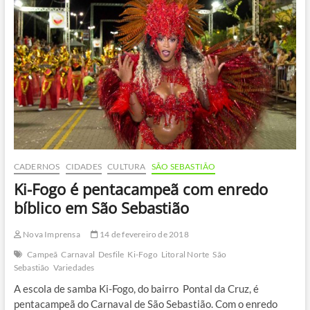
do
Carnaval
de
Rua
de
São
Sebastião
CADERNOS
CIDADES
CULTURA
SÃO SEBASTIÃO
Ki-Fogo é pentacampeã com enredo
bíblico em São Sebastião
Nova Imprensa
14 de fevereiro de 2018
Campeã
Carnaval
Desfile
Ki-Fogo
Litoral Norte
São
Sebastião
Variedades
A escola de samba Ki-Fogo, do bairro Pontal da Cruz, é
pentacampeã do Carnaval de São Sebastião. Com o enredo