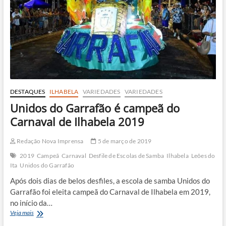
Ilhabela
DESTAQUES
ILHABELA
VARIEDADES
VARIEDADES
Unidos do Garrafão é campeã do
Carnaval de Ilhabela 2019
Redação Nova Imprensa
5 de março de 2019
2019
Campeã
Carnaval
Desfile de Escolas de Samba
Ilhabela
Leões do
Ita
Unidos do Garrafão
Após dois dias de belos desfiles, a escola de samba Unidos do
Garrafão foi eleita campeã do Carnaval de Ilhabela em 2019,
no início da…
Unidos
Veja mais
do