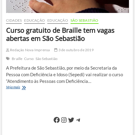
CIDADES
EDUCAÇÃO
EDUCAÇÃO
SÃO SEBASTIÃO
Curso gratuito de Braille tem vagas
abertas em São Sebastião
Redação Nova Imprensa
3 de outubro de 2019
Braille
Curso
São Sebastião
A Prefeitura de São Sebastião, por meio da Secretaria da
Pessoa com Deficiência e Idoso (Sepedi) vai realizar o curso
“Atendimento às Pessoas com Deficiência…
Curso
Veja mais
gratuito
de
Braille
tem
vagas
Facebook
Instagram
Twitter
Telegram
abertas
em
São