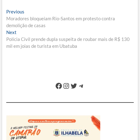
Navegação
Previous
Previous
post:
Moradores bloqueiam Rio-Santos em protesto contra
de
demolição de casas
Post
Next
Next
post:
Polícia Civil prende dupla suspeita de roubar mais de R$ 130
mil em joias de turista em Ubatuba
Facebook
Instagram
Twitter
Telegram