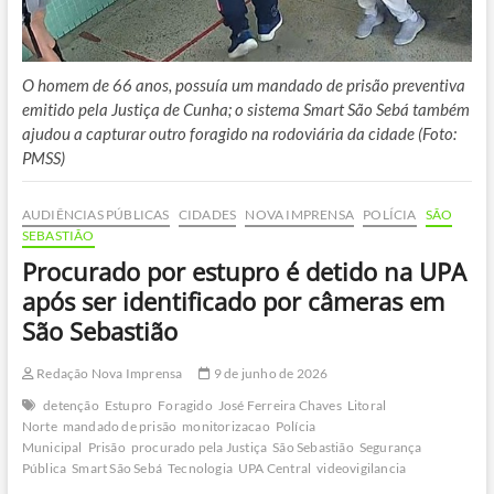
O homem de 66 anos, possuía um mandado de prisão preventiva
emitido pela Justiça de Cunha; o sistema Smart São Sebá também
ajudou a capturar outro foragido na rodoviária da cidade (Foto:
PMSS)
AUDIÊNCIAS PÚBLICAS
CIDADES
NOVA IMPRENSA
POLÍCIA
SÃO
SEBASTIÃO
Procurado por estupro é detido na UPA
após ser identificado por câmeras em
São Sebastião
Redação Nova Imprensa
9 de junho de 2026
detenção
Estupro
Foragido
José Ferreira Chaves
Litoral
Norte
mandado de prisão
monitorizacao
Polícia
Municipal
Prisão
procurado pela Justiça
São Sebastião
Segurança
Pública
Smart São Sebá
Tecnologia
UPA Central
videovigilancia