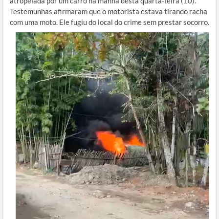
atropelada por um carro na manhã desta quarta-feira (10).
Testemunhas afirmaram que o motorista estava tirando racha
com uma moto. Ele fugiu do local do crime sem prestar socorro.