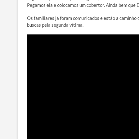
Pegamos ela e colocamos um cobertor. Ainda bem que Deus
Os familiares já foram comunicados e estão a caminho 
buscas pela segunda vítima.