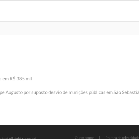
da em R$ 385 mil
ipe Augusto por suposto desvio de munições públicas em São Sebasti
Quem somos
Política de privacidad
ight All right reserved