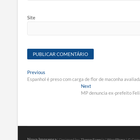
Site
Navegação
Previous
Previous
post:
Espanhol é preso com carga de flor de maconha avalia
de
Next
Next
Post
post:
MP denuncia ex-prefeito Fel
Nova Imprensa
| Designed by:
Theme Freesia
|
WordPress
| © Copyr