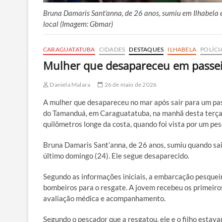
Bruna Damaris Sant'anna, de 26 anos, sumiu em Ilhabela
local (Imagem: Gbmar)
CARAGUATATUBA
CIDADES
DESTAQUES
ILHABELA
POLÍCI
Mulher que desapareceu em passeio
Daniela Malara
26 de maio de 2026
A mulher que desapareceu no mar após sair para um pass
do Tamanduá, em Caraguatatuba, na manhã desta terça-
quilômetros longe da costa, quando foi vista por um pes
Bruna Damaris Sant’anna, de 26 anos, sumiu quando sa
último domingo (24). Ele segue desaparecido.
Segundo as informações iniciais, a embarcação pesquei
bombeiros para o resgate. A jovem recebeu os primeiro
avaliação médica e acompanhamento.
Segundo o pescador que a resgatou, ele e o filho estav