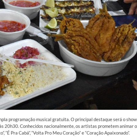
pla programação musical gratuita. O principal destaque será o show
, às 20h30. Conhecidos nacionalmente, os artistas prometem animar o
o”, “É Pra Cabá”, “Volta Pro Meu Coração” e “Coração Apaixonado”.