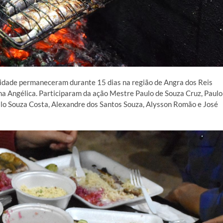
cidade permaneceram durante 15 dias na região de Angra dos Reis
a Angélica. Participaram da ação Mestre Paulo de Souza Cruz, Paulo
ilo Souza Costa, Alexandre dos Santos Souza, Alysson Romão e José