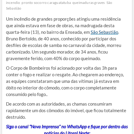
incendio
pronto socorro caraguatatuba
queimaduras graves
São
Sebastião
Um incêndio de grandes proporções atingiu uma residência
que ainda estava em fase de obras, na madrugada desta
quarta-feira (13), no bairro da Enseada, em
São Sebastião
.
Bruno Bertoldo, de 40 anos, conhecido por participar dos
desfiles de escolas de samba no carnaval da cidade, morreu
carbonizado. Um segundo morador, de 34 anos, ficou
gravemente ferido, com 40% do corpo queimado.
O Corpo de Bombeiros foi acionado por volta das 3h para
conter o fogo e realizar o resgate. Ao chegarem ao endereço,
as equipes constataram que uma das vítimas já estava em
óbito no interior do cômodo, com o corpo completamente
consumido pelo fogo..
De acordo com as autoridades, as chamas consumiram
rapidamente um dos cômodos do imóvel, que ficou totalmente
destruído.
Siga o canal “Nova Imprensa” no WhatsApp e fique por dentro das
notícias do Litoral Norte: