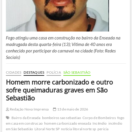
Fogo atingiu uma casa em construção no bairro da Enseada na
madrugada desta quarta-feira (13); Vítima de 40 anos era
conhecido por participar do carnaval na cidade (Foto: Redes
Sociais)
CIDADES
DESTAQUES
POLÍCIA
SÃO SEBASTIÃO
Homem morre carbonizado e outro
sofre queimaduras graves em São
Sebastião
Redação Nova Imprensa
13 de maio de 2026
Bairro da Enseada
bombeiros sao sebastiao
Corpo de Bombeiros
fogo
em casa em construcao
homem carbonizado enseada
Incêndio
incêndio
em São Sebastião
Litoral Norte SP
noticia litoral norte sp
pericia