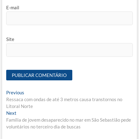
E-mail
Site
Navegação
Previous
Previous
post:
Ressaca com ondas de até 3 metros causa transtornos no
de
Litoral Norte
Post
Next
Next
post:
Família de jovem desaparecido no mar em São Sebastião pede
voluntários no terceiro dia de buscas