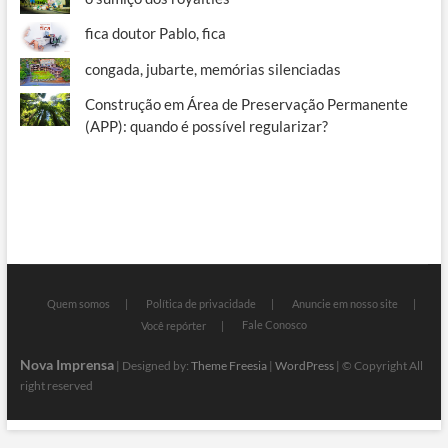
fica doutor Pablo, fica
congada, jubarte, memórias silenciadas
Construção em Área de Preservação Permanente
(APP): quando é possível regularizar?
Quem somos
Política de privacidade
Anuncie em nosso site
Fale Conosco
Você repórter
Nova Imprensa
| Designed by:
Theme Freesia
|
WordPress
| © Copyright All
right reserved