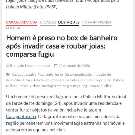
fugiu; joias, relógio e duas televisões foram recuperados pela
Polícia Militar (Foto: PMSP)
CARAGUATATUBA
CIDADES
DESTAQUES
NOVA IMPRENSA
POLÍCIA
Homem é preso no box de banheiro
após invadir casa e roubar joias;
comparsa fugiu
Redação Nova Imprensa
25 de maio de 2026
Caraguatatuba
Flagrante
furto
furto qualificado
invasão de
domicílio
Litoral Norte
objetos recuperados
ocorrência policial
Polícia
Militar
Prisão
Prisão em flagrante
Segurança
Segurança Pública
Um homem foi preso em flagrante pela Polícia Militar no final
da tarde deste domingo (24), após invadir uma residência e
tentar furtar objetos de valor, inclusive joias, em
Caraguatatuba
. O flagrante aconteceu após moradores da
região perceberem uma movimentação estranha no imóvel e
acionarem as equipes policiais.