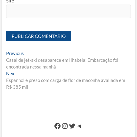
Site
Navegação
Previous
Previous
post:
Casal de jet-ski desaparece em Ilhabela; Embarcação foi
de
encontrada nessa manhã
Post
Next
Next
post:
Espanhol é preso com carga de flor de maconha avaliada em
R$ 385 mil
Facebook
Instagram
Twitter
Telegram