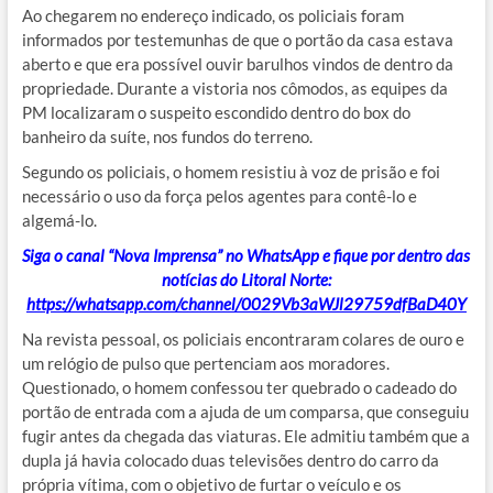
Ao chegarem no endereço indicado, os policiais foram
informados por testemunhas de que o portão da casa estava
aberto e que era possível ouvir barulhos vindos de dentro da
propriedade. Durante a vistoria nos cômodos, as equipes da
PM localizaram o suspeito escondido dentro do box do
banheiro da suíte, nos fundos do terreno.
Segundo os policiais, o homem resistiu à voz de prisão e foi
necessário o uso da força pelos agentes para contê-lo e
algemá-lo.
Siga o canal “Nova Imprensa” no WhatsApp e fique por dentro das
notícias do Litoral Norte:
https://whatsapp.com/channel/0029Vb3aWJl29759dfBaD40Y
Na revista pessoal, os policiais encontraram colares de ouro e
um relógio de pulso que pertenciam aos moradores.
Questionado, o homem confessou ter quebrado o cadeado do
portão de entrada com a ajuda de um comparsa, que conseguiu
fugir antes da chegada das viaturas. Ele admitiu também que a
dupla já havia colocado duas televisões dentro do carro da
própria vítima, com o objetivo de furtar o veículo e os