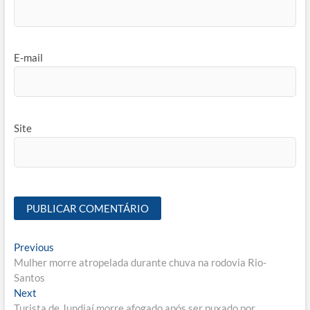
E-mail
Site
Navegação
Previous
Previous
post:
Mulher morre atropelada durante chuva na rodovia Rio-
de
Santos
Post
Next
Next
post:
Turista de Jundiaí morre afogado após ser puxado por