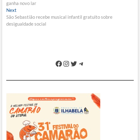
de
ganha novo lar
Post
Next
Next
post:
São Sebastião recebe musical infantil gratuito sobre
desigualdade social
Facebook
Instagram
Twitter
Telegram