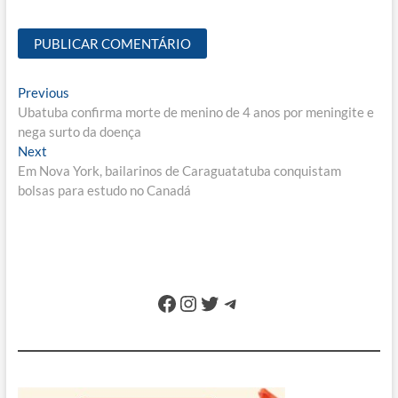
Navegação
Previous
Previous
post:
Ubatuba confirma morte de menino de 4 anos por meningite e
de
nega surto da doença
Post
Next
Next
post:
Em Nova York, bailarinos de Caraguatatuba conquistam
bolsas para estudo no Canadá
Facebook
Instagram
Twitter
Telegram