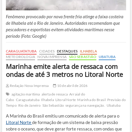
Fenômeno provocado por nova frente fria atinge a faixa costeira
de Ilhabela até o Rio de Janeiro. Autoridades recomendam que
pescadores e esportistas evitem atividades marítimas nesse
período (Foto: Google)
CARAGUATATUBA
CIDADES
DESTAQUES
ILHABELA
METEOROLOGIA
NOVA IMPRENSA
SÃO SEBASTIÃO
UBATUBA
Marinha emite alerta de ressaca com
ondas de até 3 metros no Litoral Norte
Redação Nova Imprensa
10 de abril de 2026
agitação marítima
alerta de ressaca
Arraial do
Cabo
Caraguatatuba
Ilhabela
Litoral Norte
Marinha do Brasil
Previsão do
Tempo
Rio de Janeiro
São Sebastião
segurança na navegação.
Ubatuba
A Marinha do Brasil emitiu um comunicado de alerta para o
Litoral Norte
de formação de um sistema de baixa pressão
sobre o oceano, que deve gerar forte ressaca, com ondas que