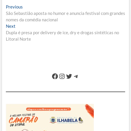
Navegação
Previous
Previous
post:
São Sebastião aposta no humor e anuncia festival com grandes
de
nomes da comédia nacional
Post
Next
Next
post:
Dupla é presa por delivery de ice, dry e drogas sintéticas no
Litoral Norte
Facebook
Instagram
Twitter
Telegram