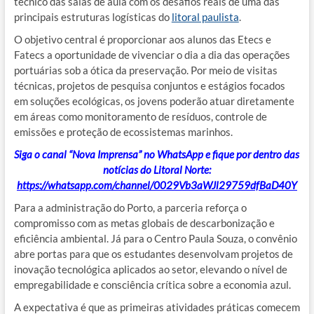
técnico das salas de aula com os desafios reais de uma das
principais estruturas logísticas do
litoral paulista
.
O objetivo central é proporcionar aos alunos das Etecs e
Fatecs a oportunidade de vivenciar o dia a dia das operações
portuárias sob a ótica da preservação. Por meio de visitas
técnicas, projetos de pesquisa conjuntos e estágios focados
em soluções ecológicas, os jovens poderão atuar diretamente
em áreas como monitoramento de resíduos, controle de
emissões e proteção de ecossistemas marinhos.
Siga o canal “Nova Imprensa” no WhatsApp e fique por dentro das
notícias do Litoral Norte:
https://whatsapp.com/channel/0029Vb3aWJl29759dfBaD40Y
Para a administração do Porto, a parceria reforça o
compromisso com as metas globais de descarbonização e
eficiência ambiental. Já para o Centro Paula Souza, o convênio
abre portas para que os estudantes desenvolvam projetos de
inovação tecnológica aplicados ao setor, elevando o nível de
empregabilidade e consciência crítica sobre a economia azul.
A expectativa é que as primeiras atividades práticas comecem