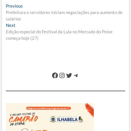
Navegação
Previous
Previous
post:
Prefeitura e servidores iniciam negociações para aumento de
de
salários
Post
Next
Next
post:
Edição especial do Festival da Lula no Mercado do Peixe
começa hoje (27)
Facebook
Instagram
Twitter
Telegram