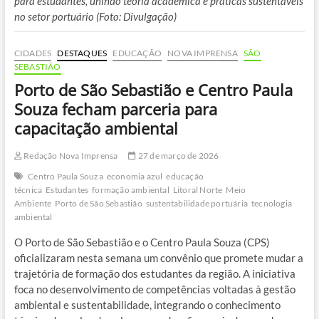
para estudantes, unindo teoria acadêmica e práticas sustentáveis
no setor portuário (Foto: Divulgação)
CIDADES
DESTAQUES
EDUCAÇÃO
NOVA IMPRENSA
SÃO
SEBASTIÃO
Porto de São Sebastião e Centro Paula
Souza fecham parceria para
capacitação ambiental
Redação Nova Imprensa
27 de março de 2026
Centro Paula Souza
economia azul
educação
técnica
Estudantes
formação ambiental
Litoral Norte
Meio
Ambiente
Porto de São Sebastião
sustentabilidade portuária
tecnologia
ambiental
O Porto de São Sebastião e o Centro Paula Souza (CPS)
oficializaram nesta semana um convênio que promete mudar a
trajetória de formação dos estudantes da região. A iniciativa
foca no desenvolvimento de competências voltadas à gestão
ambiental e sustentabilidade, integrando o conhecimento