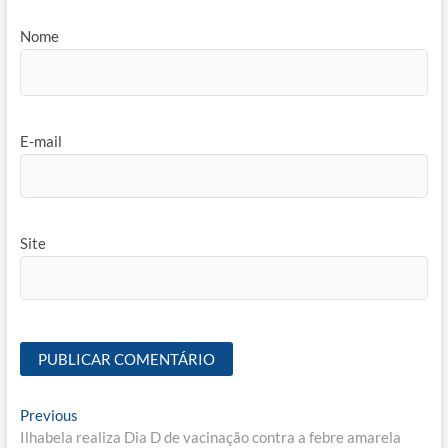
Nome
E-mail
Site
Navegação
Previous
Previous
post:
Ilhabela realiza Dia D de vacinação contra a febre amarela