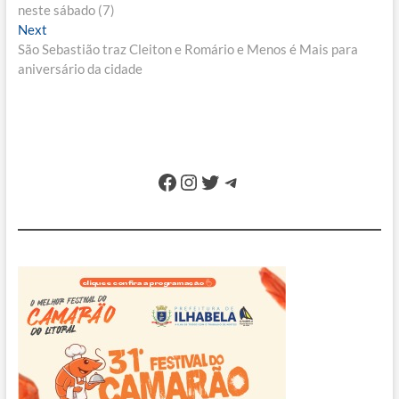
de
neste sábado (7)
Post
Next
Next
post:
São Sebastião traz Cleiton e Romário e Menos é Mais para
aniversário da cidade
Facebook
Instagram
Twitter
Telegram