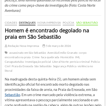
pescoço; uma lâmina quebrada foi recolhida pela polícia no local
do crime como peça-chave da investigação (Foto: Costa Norte
Aventuras)
CIDADES
DESTAQUES
NOVA IMPRENSA
POLÍCIA
SÃO SEBASTIÃO
Homem é encontrado degolado na
praia em São Sebastião
Redação Nova Imprensa
5 de março de 2026
assassinato em São Sebastião
Avenida Emílio Granato
corpo
encontrado na praia
Crime
faca quebrada
Homicídio
IML
Caraguatatuba
Investigação policial
Litoral Norte
perícia criminal
Polícia
Civil
Praia da Enseada
São Sebastião
Segurança Pública
violência no
litoral
Na madrugada desta quinta-feira (5), um homem ainda sem
identificação oficial foi encontrado morto degolado nas
proximidades da faixa de areia, na Praia da Enseada, em São
Sebastião
. Em um crime marcado pela violência extrema, a
vítima apresentava o pescoço parcialmente seccionado e um
corte profundo na região da cabeça, além de outras lesões pelo