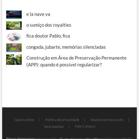
e la nave va
o sumiço dos royalties
fica doutor Pablo, fica
congada, jubarte, memórias silenciadas
Construção em Área de Preservação Permanente
(APP): quando é possível regularizar?
Quem somos
Política de privacidade
Anuncie em nosso site
Fale Conosco
Você repórter
Nova Imprensa
| Designed by:
Theme Freesia
|
WordPress
| © Copyright All