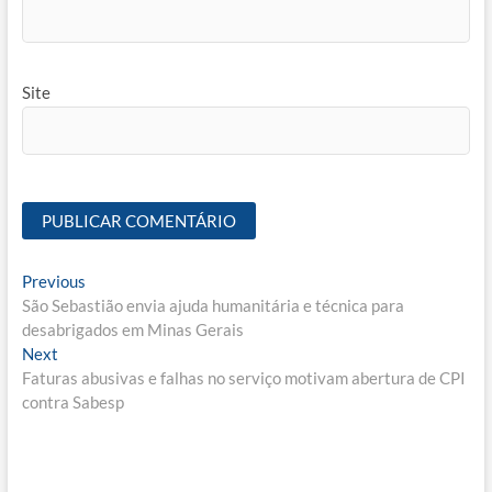
Site
Navegação
Previous
Previous
post:
São Sebastião envia ajuda humanitária e técnica para
de
desabrigados em Minas Gerais
Post
Next
Next
post:
Faturas abusivas e falhas no serviço motivam abertura de CPI
contra Sabesp