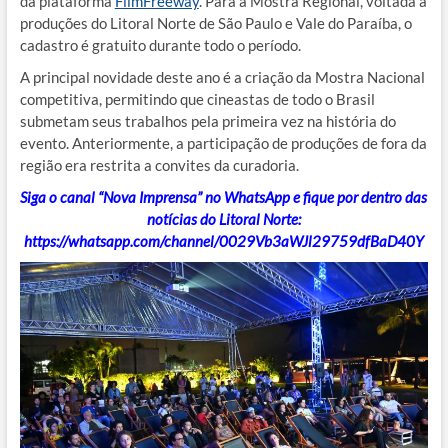
da plataforma
FilmFreeway
.
Para a Mostra Regional, voltada a
produções do Litoral Norte de São Paulo e Vale do Paraíba, o
cadastro é gratuito durante todo o período
.
A principal novidade deste ano é a criação da Mostra Nacional
competitiva, permitindo que cineastas de todo o Brasil
submetam seus trabalhos pela primeira vez na história do
evento
.
Anteriormente, a participação de produções de fora da
região era restrita a convites da curadoria
.
Siga o canal “Nova Imprensa” no WhatsApp e fique por dentro das
notícias do Litoral Norte:
https://whatsapp.com/channel/0029Vb3aWJl29759dfBaD40Y