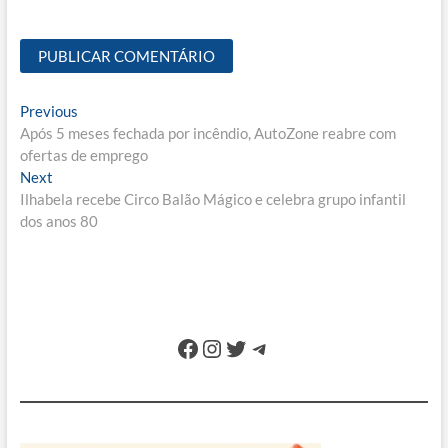
Navegação
Previous
Previous
post:
Após 5 meses fechada por incêndio, AutoZone reabre com
de
ofertas de emprego
Post
Next
Next
post:
Ilhabela recebe Circo Balão Mágico e celebra grupo infantil
dos anos 80
Facebook
Instagram
Twitter
Telegram