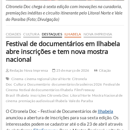
Citronela Doc chega à sexta edição com inovações na curadoria,
premiações inéditas e circuito itinerante pelo Litoral Norte e Vale
do Paraíba (Foto; Divulgação)
CIDADES
CULTURA
DESTAQUES
ILHABELA
NOVA IMPRENSA
Festival de documentários em Ilhabela
abre inscrições e tem nova mostra
nacional
Redação Nova Imprensa
25 de março de 2026
Citação
Cinema
cinema regional Litoral Norte
Citronela
Doc
Cultura
Documentário
documentários brasileiros 2026
Festival de
Cinema
festival de documentários Ilhabela
FilmFreeway
Brasil
Ilhabela
inscrições Citronela Doc
Litoral Norte
Mostra Nacional de
cinema
premiação audiovisual Ilhabela
Vale do Paraíba
O Citronela Doc – Festival de Documentários de
Ilhabela
anunciou a abertura de inscrições para sua sexta edição. Os
interessados podem se cadastrar
até o dia 23 de abril através