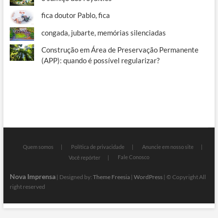
fica doutor Pablo, fica
congada, jubarte, memórias silenciadas
Construção em Área de Preservação Permanente
(APP): quando é possível regularizar?
Quem somos
Política de privacidade
Anuncie em nosso site
Fale Conosco
Você repórter
Nova Imprensa
| Designed by:
Theme Freesia
|
WordPress
| © Copyright All
right reserved