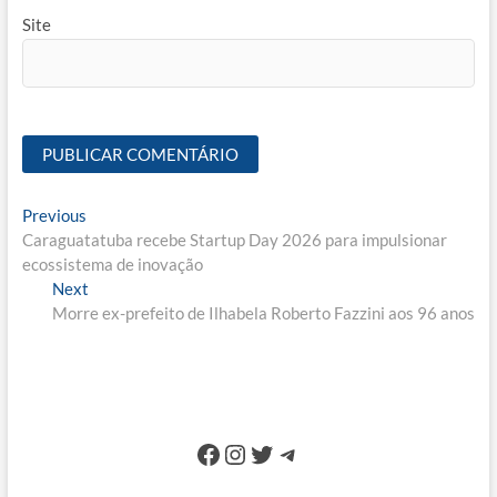
Site
Navegação
Previous
Previous
post:
Caraguatatuba recebe Startup Day 2026 para impulsionar
de
ecossistema de inovação
Post
Next
Next
post:
Morre ex-prefeito de Ilhabela Roberto Fazzini aos 96 anos
Facebook
Instagram
Twitter
Telegram