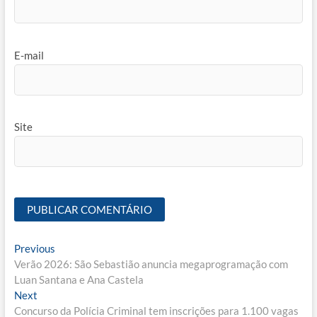
E-mail
Site
Navegação
Previous
Previous
post:
Verão 2026: São Sebastião anuncia megaprogramação com
de
Luan Santana e Ana Castela
Post
Next
Next
post:
Concurso da Polícia Criminal tem inscrições para 1.100 vagas