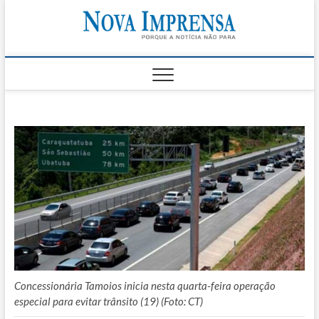
Skip
Nova
to
AS PRINCIPAIS
NOTICIAS DO
content
LITORAL NORTE
Impren
DE SÃO PAULO |
CARAGUATATUBA,
SÃO SEBASTIÃO,
ILHABELA E
UBATUBA
Concessionária Tamoios inicia nesta quarta-feira operação
especial para evitar trânsito (19) (Foto: CT)