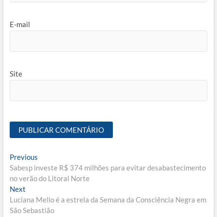
E-mail
Site
Navegação
Previous
Previous
post:
Sabesp investe R$ 374 milhões para evitar desabastecimento
de
no verão do Litoral Norte
Post
Next
Next
post:
Luciana Mello é a estrela da Semana da Consciência Negra em
São Sebastião