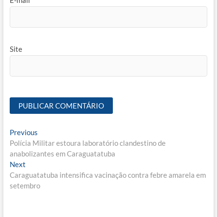
Site
Navegação
Previous
Previous
post:
Polícia Militar estoura laboratório clandestino de
de
anabolizantes em Caraguatatuba
Post
Next
Next
post:
Caraguatatuba intensifica vacinação contra febre amarela em
setembro