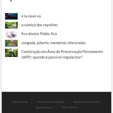
e la nave va
o sumiço dos royalties
fica doutor Pablo, fica
congada, jubarte, memórias silenciadas
Construção em Área de Preservação Permanente
(APP): quando é possível regularizar?
Quem somos
Política de privacidade
Anuncie em nosso site
Fale Conosco
Você repórter