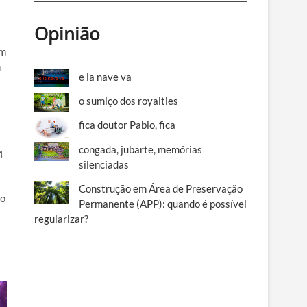
Opinião
am
m
e la nave va
o sumiço dos royalties
fica doutor Pablo, fica
congada, jubarte, memórias
4
silenciadas
Construção em Área de Preservação
mo
Permanente (APP): quando é possível
regularizar?