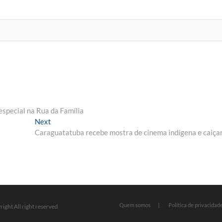
special na Rua da Família
Next
Next
post:
Caraguatatuba recebe mostra de cinema indígena e caiça
Quem somos
Política de privacidad
ight All right reserved