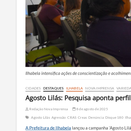
Ilhabela intensifica ações de conscientização e acolhimen
CIDADES
DESTAQUES
ILHABELA
NOVA IMPRENSA
VARIED
Agosto Lilás: Pesquisa aponta perfi
Redação Nova Imprensa
8 de agosto de 2025
Agosto Lilás
Agressão
CRAS
Creas
Denúncia
Disque 180
Ilh
A Prefeitura de Ilhabela
lançou a campanha ‘Agosto Lilás