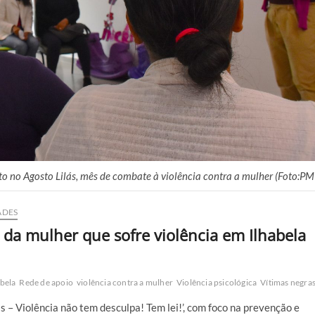
to no Agosto Lilás, mês de combate à violência contra a mulher (Foto:PM
ADES
l da mulher que sofre violência em Ilhabela
abela
Rede de apoio
violência contra a mulher
Violência psicológica
Vítimas negra
 – Violência não tem desculpa! Tem lei!’, com foco na prevenção e