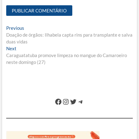
Navegação
Previous
Previous
post:
Doação de órgãos: Ilhabela capta rins para transplante e salva
de
duas vidas
Post
Next
Next
post:
Caraguatatuba promove limpeza no mangue do Camaroeiro
neste domingo (27)
Facebook
Instagram
Twitter
Telegram