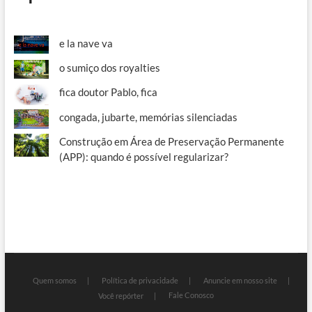
e la nave va
o sumiço dos royalties
fica doutor Pablo, fica
congada, jubarte, memórias silenciadas
Construção em Área de Preservação Permanente
(APP): quando é possível regularizar?
Quem somos
Política de privacidade
Anuncie em nosso site
Fale Conosco
Você repórter