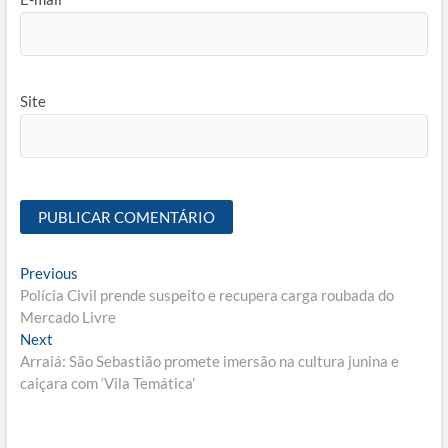
Site
Navegação
Previous
Previous
post:
Polícia Civil prende suspeito e recupera carga roubada do
de
Mercado Livre
Post
Next
Next
post:
Arraiá: São Sebastião promete imersão na cultura junina e
caiçara com ‘Vila Temática’