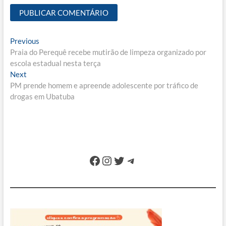
Navegação
Previous
Previous
post:
Praia do Perequê recebe mutirão de limpeza organizado por
de
escola estadual nesta terça
Post
Next
Next
post:
PM prende homem e apreende adolescente por tráfico de
drogas em Ubatuba
Facebook
Instagram
Twitter
Telegram