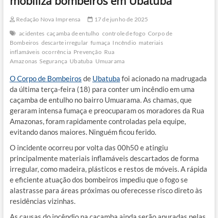
mobiliza bombeiros em Ubatuba
Redação Nova Imprensa
17 de junho de 2025
acidentes
caçamba de entulho
controle de fogo
Corpo de
Bombeiros
descarte irregular
fumaça
Incêndio
materiais
inflamáveis
ocorrência
Prevenção
Rua
Amazonas
Segurança
Ubatuba
Umuarama
O Corpo de Bombeiros
de
Ubatuba
foi acionado na madrugada
da última terça-feira (18) para conter um incêndio em uma
caçamba de entulho no bairro Umuarama. As chamas, que
geraram intensa fumaça e preocuparam os moradores da Rua
Amazonas, foram rapidamente controladas pela equipe,
evitando danos maiores. Ninguém ficou ferido.
O incidente ocorreu por volta das 00h50 e atingiu
principalmente materiais inflamáveis descartados de forma
irregular, como madeira, plásticos e restos de móveis. A rápida
e eficiente atuação dos bombeiros impediu que o fogo se
alastrasse para áreas próximas ou oferecesse risco direto às
residências vizinhas.
As causas do incêndio na caçamba ainda serão apuradas pelas