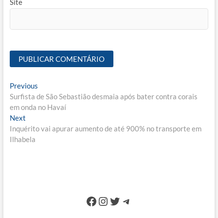
Site
Navegação
Previous
Previous
post:
Surfista de São Sebastião desmaia após bater contra corais
de
em onda no Havaí
Post
Next
Next
post:
Inquérito vai apurar aumento de até 900% no transporte em
Ilhabela
Facebook
Instagram
Twitter
Telegram