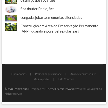
o sumiço dos royalties
fica doutor Pablo, fica
congada, jubarte, memórias silenciadas
Construção em Área de Preservação Permanente
(APP): quando é possível regularizar?
Quem somos
Política de privacidade
Anuncie em nosso site
Fale Conosco
Você repórter
Nova Imprensa
| Designed by:
Theme Freesia
|
WordPress
| © Copyright All
right reserved