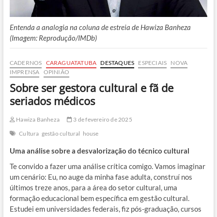
Entenda a analogia na coluna de estreia de Hawiza Banheza
(Imagem: Reprodução/IMDb)
CADERNOS
CARAGUATATUBA
DESTAQUES
ESPECIAIS
NOVA
IMPRENSA
OPINIÃO
Sobre ser gestora cultural e fã de
seriados médicos
Hawiza Banheza
3 de fevereiro de 2025
Cultura
gestão cultural
house
Uma análise sobre a desvalorização do técnico cultural
Te convido a fazer uma análise crítica comigo. Vamos imaginar
um cenário: Eu, no auge da minha fase adulta, construí nos
últimos treze anos, para a área do setor cultural, uma
formação educacional bem específica em gestão cultural.
Estudei em universidades federais, fiz pós-graduação, cursos