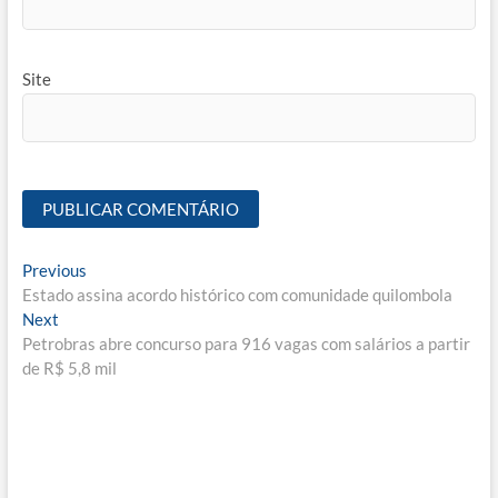
Site
Navegação
Previous
Previous
post:
Estado assina acordo histórico com comunidade quilombola
de
Next
Next
Post
post:
Petrobras abre concurso para 916 vagas com salários a partir
de R$ 5,8 mil