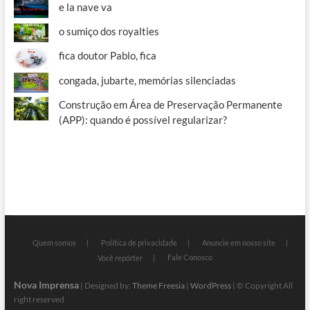
e la nave va
o sumiço dos royalties
fica doutor Pablo, fica
congada, jubarte, memórias silenciadas
Construção em Área de Preservação Permanente
(APP): quando é possível regularizar?
Quem somos
Política de privacidade
Anuncie em nosso site
Fale Conosco
Você repórter
Nova Imprensa
| Designed by:
Theme Freesia
|
WordPress
| © Copyright All
right reserved