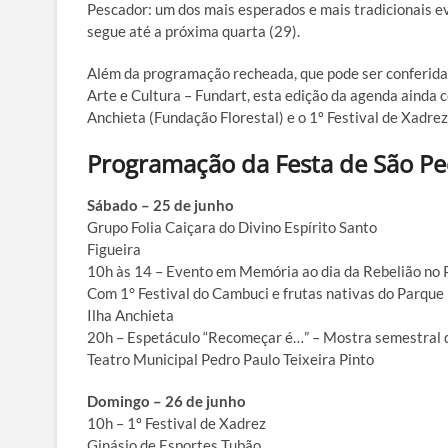
Pescador: um dos mais esperados e mais tradicionais ev
segue até a próxima quarta (29).
Além da programação recheada, que pode ser conferid
Arte e Cultura – Fundart, esta edição da agenda ainda
Anchieta (Fundação Florestal) e o 1º Festival de Xadrez
Programação da Festa de São P
Sábado – 25 de junho
Grupo Folia Caiçara do Divino Espírito Santo
Figueira
10h às 14 – Evento em Memória ao dia da Rebelião no 
Com 1° Festival do Cambuci e frutas nativas do Parque
Ilha Anchieta
20h – Espetáculo “Recomeçar é…” – Mostra semestral d
Teatro Municipal Pedro Paulo Teixeira Pinto
Domingo – 26 de junho
10h – 1º Festival de Xadrez
Ginásio de Esportes Tubão