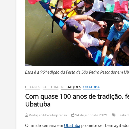
Essa é a 99ª edição da Festa de São Pedro Pescador em Ub
CIDADES
CULTURA
DESTAQUES
UBATUBA
Com quase 100 anos de tradição, 
Ubatuba
Redação Nova Imprensa
24 de junho de 2022
Festa 
O fim de semana em
Ubatuba
promete ser bem agitado. 