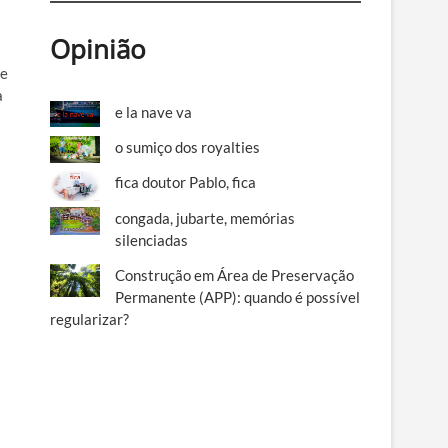
Opinião
de
a
e la nave va
o sumiço dos royalties
fica doutor Pablo, fica
congada, jubarte, memórias
silenciadas
Construção em Área de Preservação
Permanente (APP): quando é possível
regularizar?