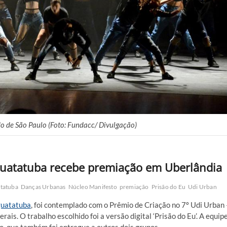
o de São Paulo (Foto: Fundacc/ Divulgação)
uatatuba recebe premiação em Uberlândia
tatuba
Danças Urbanas
Núcleo Manifesto
premiação
Prisão do Eu
Udi Urban
uatatuba
, foi contemplado com o Prêmio de Criação no 7º Udi Urban 
is. O trabalho escolhido foi a versão digital ‘Prisão do Eu’. A equip