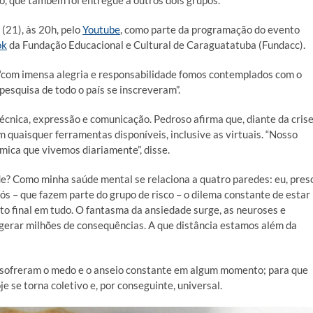
o, que também foi entregue a outros dois grupos.
 (21), às 20h, pelo
Youtube
, como parte da programação do evento
ok
da Fundação Educacional e Cultural de Caraguatatuba (Fundacc).
 “com imensa alegria e responsabilidade fomos contemplados com o
pesquisa de todo o país se inscreveram”.
écnica, expressão e comunicação. Pedroso afirma que, diante da cris
 quaisquer ferramentas disponíveis, inclusive as virtuais. “Nosso
mica que vivemos diariamente”, disse.
ade? Como minha saúde mental se relaciona a quatro paredes: eu, pres
s – que fazem parte do grupo de risco – o dilema constante de estar
nto final em tudo. O fantasma da ansiedade surge, as neuroses e
 gerar milhões de consequências. A que distância estamos além da
ue sofreram o medo e o anseio constante em algum momento; para que
e se torna coletivo e, por conseguinte, universal.