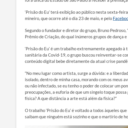
foi a única do Estado de São Paulo a receber a premiaçã
‘Prisão do Eu’ terá exibição ao público nesta sexta-feira
mineiro, que ocorre até o dia 23 de maio, e pelo
Facebo
Segundo o fundador e diretor do grupo, Bruno Pedroso,
Prêmio de Criação, do qual inúmeros grupos de dança e 
‘Prisão do Eu’ é um trabalho extremamente apegado à t
sanitária da Covid-19, o grupo buscou reinventar-se com
conteúdo digital bebe diretamente da atual crise pandê
“No meu lugar como artista, surge a dúvida: e a liberd
isolado, dentro de minha casa, morando com os meus avó
ou não infectado, se eu tenho o poder de colocar um po
preocupações, a euforia de que um singelo toque possa
física? A que distância a arte está além da física?”
O trabalho ‘Prisão do Eu’ é voltado a todos àqueles q
saibam que ninguém está sozinho e que o martírio de hoj