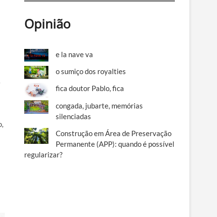
Opinião
e la nave va
o sumiço dos royalties
e
fica doutor Pablo, fica
congada, jubarte, memórias
silenciadas
o,
Construção em Área de Preservação
Permanente (APP): quando é possível
regularizar?