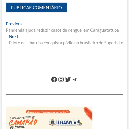
Navegação
Previous
Previous
post:
Pandemia ajuda reduzir casos de dengue em Caraguatatuba
de
Next
Next
Post
post:
Piloto de Ubatuba conquista pódio no brasileiro de Superbike
Facebook
Instagram
Twitter
Telegram