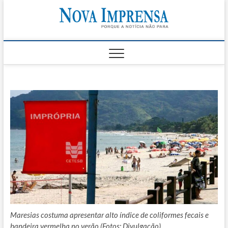
Skip
Nova
to
AS PRINCIPAIS
NOTICIAS DO
content
LITORAL NORTE
Impren
DE SÃO PAULO |
CARAGUATATUBA,
SÃO SEBASTIÃO,
ILHABELA E
UBATUBA
Maresias costuma apresentar alto índice de coliformes fecais e
bandeira vermelha no verão (Fotos: Divulgação)